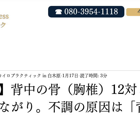
☎ 080-3954-1118
ホーム
当院について
院長紹介
ess カイロプラクティック in 白木原
1月17日
読了時間: 3分
】背中の骨（胸椎）12対
ながり。不調の原因は「