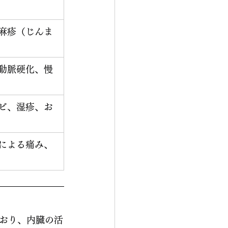
麻疹（じんま
動脈硬化、慢
ビ、湿疹、お
による痛み、
おり、内臓の活