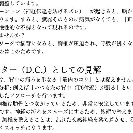
調整しています。
ーション（神経伝達を妨げるズレ）」が起きると、脳か
ります。すると、臓器そのものに病気がなくても、
「正
慢性的な不調となって現れるのです。
ませんか？
ワークで猫背になると、胸椎が圧迫され、呼吸が浅くな
のはこのためです。
ター（D.C.）としての見解
nessでは、背中の痛みを単なる「筋肉のコリ」とは捉えません
分析
: 例えば「いつも左の背中（T6付近）が張る」と
したアプローチを行います。
 胸椎は肋骨とつながっているため、非常に安定していま
です。神経の流れをスムーズにするため、施術で整えま
: 胸椎を整えることは、乱れた交感神経を落ち着かせ、
くスイッチになります。