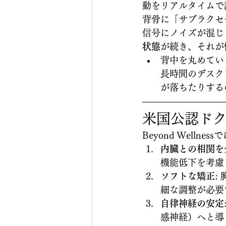
動をリアルタイムで
背骨に「サブラクセ
信号にノイズが混じ
状態
が続き、それが
背中を丸めてい
長時間のデスク
が落ちたりする
米国公認ドク
Beyond Well
内臓との相関を
機能低下を考慮
ソフトな矯正
:
細な調整が必要
自律神経の安定
感神経）へと導