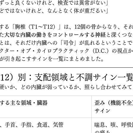
ずっと良くないけれど、検査では異常がない」
どではないけれど、なんとなく体が重だるい」
する「胸椎（T1〜T12）」は、12個の骨からなり、そ
た
大切な内臓の働きをコントロールする神経
と深くつな
とは、それだけ内臓への「司令」が乱れるということで
クター・オブ・カイロプラクティック（D.C.）の視点か
みが引き起こすサインを一覧にまとめました。
T12）別：支配領域と不調サイン一
硬いか、どの内臓が弱っているか、照らし合わせてみて
する主な領域・臓器
歪み（機能不全
サイン
、手首、手指、食道、気管
喘息、咳、呼吸
の痛み