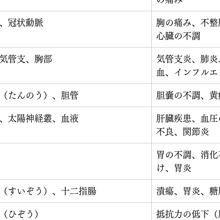
、冠状動脈
胸の痛み、不整
心臓の不調
気管支、胸部
気管支炎、肺炎
血、インフルエ
（たんのう）、胆管
胆嚢の不調、黄
、太陽神経叢、血液
肝臓疾患、血圧
不良、関節炎
胃の不調、消化
け、胃炎
（すいぞう）、十二指腸
潰瘍、胃炎、糖
（ひぞう）
抵抗力の低下（