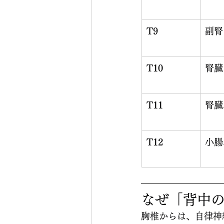
T9
副腎
T10
腎臓
T11
腎臓
T12
小腸
なぜ「背中
胸椎からは、自律神