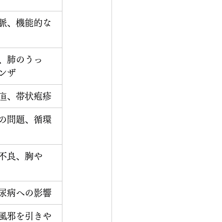
脈、機能的な
、肺のうっ
ンザ
疸、帯状疱疹
の問題、循環
不良、胸や
尿病への影響
風邪を引きや