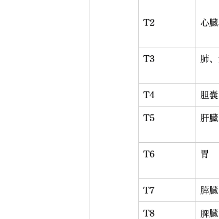
T2
心臓
T3
肺、
T4
胆嚢
T5
肝臓
T6
胃
T7
膵臓
T8
脾臓