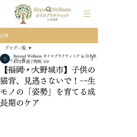
記事
ブログ一覧
Beyond Wellness カイロプラクティック in 白木原
ブログ一覧
4月2日
読了時間: 3分
【福岡・大野城市】子供の
カイロプラクティック
猫背、見逃さないで！一生
モノの「姿勢」を育てる成
長期のケア