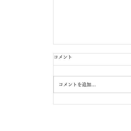
コメント
コメントを追加…
福岡・大野城市でカイロ｜胃
もたれ・便秘と「背骨」の意
外な関係。薬で治らない理由
プライバシー