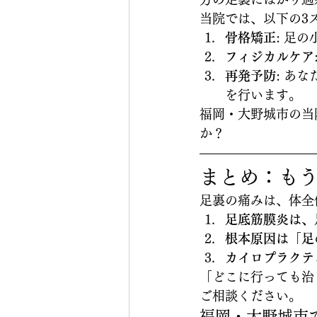
当院では、以下の3
骨格矯正
: 足
フィジカルケア
再発予防
: あ
を行います。
福岡・大野城市の当
か？
まとめ：も
足裏の痛みは、体全
足底筋膜炎は、
根本原因は「足
カイロプラクテ
「どこに行っても治
ご相談ください。
福岡・大野城市