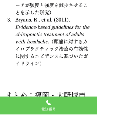
ーチが頻度と強度を減少させるこ
とを示した研究）
Bryans, R., et al. (2011).
Evidence-based guidelines for the 
chiropractic treatment of adults 
with headache.
（頭痛に対するカ
イロプラクティック治療の有効性
に関するエビデンスに基づいたガ
イドライン）
まとめ：福岡・大野城市
で「頭痛持ち」を卒業し
電話番号
たいあなたへ
「この頭痛とは一生付き合っていくし